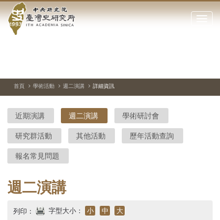
中
跳
到
點
央
主
擊
要
開
研
內
啟
容
或
究
切
上
下
主
區
換
一
一
圖
關
暫
張
張
連
塊
閉
停、
圖
圖
結
院-
播
片
片
首頁
學術活動
週二演講
詳細資訊
網
放
站
臺
主
近期演講
週二演講
學術研討會
要
灣
選
研究群活動
其他活動
歷年活動查詢
單
史
報名常見問題
研
究
週二演講
所-
字型大小：
小
中
大
列印：