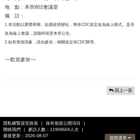
地 點：本所802會議室
備 註：
1.本活動以實體舉辦。如遇疫情變化，將依CDC規定改為線上模式。是否
改為線上會議，請隨時留意本所公告。
2.如有發燒現象，請勿參加；相關規定依CDC辦理。
~~歡迎參加~~
回上一頁
隱私權暨資安政策
|
保有個資公開項目
|
聯絡我們
|
參訪人數：11908604人次
|
最後更新：2026-08-07
展開選單