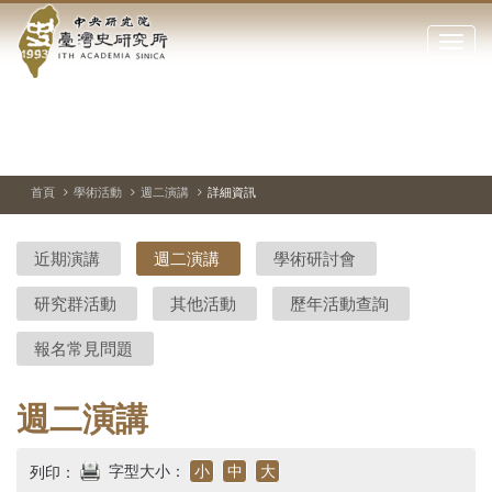
中
跳
到
點
央
主
擊
要
開
研
內
啟
容
或
究
切
上
下
主
區
換
一
一
圖
關
暫
張
張
連
塊
閉
停、
圖
圖
結
院-
播
片
片
首頁
學術活動
週二演講
詳細資訊
網
放
站
臺
主
近期演講
週二演講
學術研討會
要
灣
選
研究群活動
其他活動
歷年活動查詢
單
史
報名常見問題
研
究
週二演講
所-
字型大小：
小
中
大
列印：