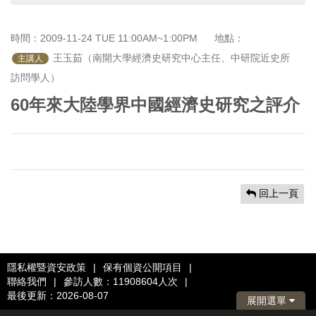
首
頁
時間：2009-11-24 TUE 11:00AM~1:00PM
地點：
 王玉茹（南開大學經濟史研究中心主任、中研院近史所
主講人
訪問學人）
60年來大陸學界中國經濟史研究之評介
回上一頁
隱私權暨資安政策
|
保有個資公開項目
|
聯絡我們
|
參訪人數：11908604人次
|
最後更新：2026-08-07
展開選單