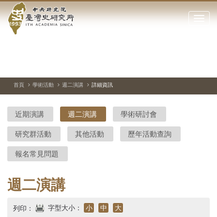
中
跳
到
點
央
主
擊
要
開
研
內
啟
容
或
究
切
上
下
主
區
換
一
一
圖
關
暫
張
張
連
塊
閉
停、
圖
圖
結
院-
播
片
片
首頁
學術活動
週二演講
詳細資訊
網
放
站
臺
主
近期演講
週二演講
學術研討會
要
灣
選
研究群活動
其他活動
歷年活動查詢
單
史
報名常見問題
研
究
週二演講
所-
字型大小：
小
中
大
列印：