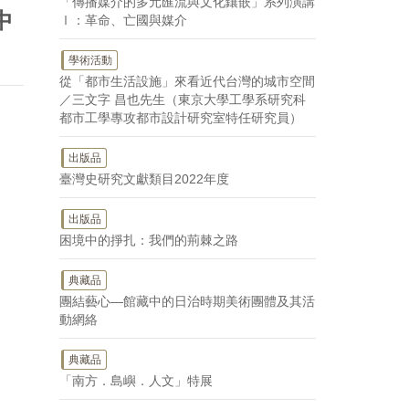
「傳播媒介的多元匯流與文化鑲嵌」系列演講
中
Ⅰ：革命、亡國與媒介
學術活動
從「都市生活設施」來看近代台灣的城市空間
／三文字 昌也先生（東京大學工學系研究科
都市工學專攻都市設計研究室特任研究員）
出版品
臺灣史研究文獻類目2022年度
出版品
困境中的掙扎：我們的荊棘之路
典藏品
團結藝心—館藏中的日治時期美術團體及其活
動網絡
典藏品
「南方．島嶼．人文」特展