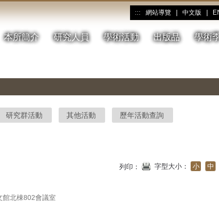
網站導覽
|
中文版
|
E
:::
本所簡介
研究人員
學術活動
出版品
學術
研究群活動
其他活動
歷年活動查詢
字型大小：
小
中
列印：
館北棟802會議室