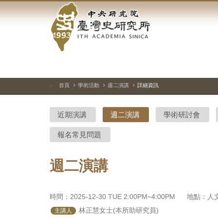
中
跳
到
央
主
要
研
內
容
究
區
塊
院-
首頁
學術活動
週二演講
詳細資訊
:::
臺
近期演講
週二演講
學術研討會
灣
報名常見問題
史
研
週二演講
究
所-
時間：2025-12-30 TUE 2:00PM~4:00PM
地點：人文
 林正慧女士(本所助研究員)
主講人