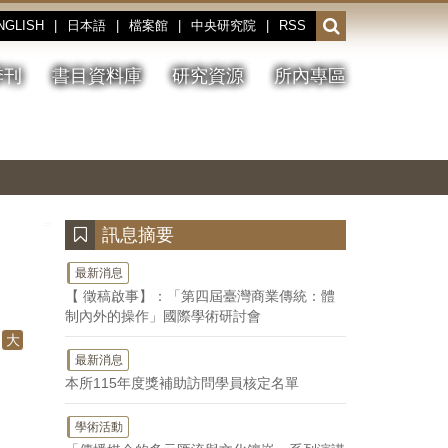
NGLISH
|
日本語
|
檔案館
|
中央研究院
|
RSS
開
啟
或
季刊
書目資料庫
研究資源
所內專區
收
合
搜
切
上
下
主
換
一
一
圖
尋
暫
張
張
連
停、
圖
圖
結
欄
播
片
片
位
放
:::
訊息摘要
最新消息
【 徵稿啟事】：「第四屆臺灣商業傳統：體
制內外的操作」國際學術研討會
大
最新消息
本所115年度獎補助訪問學員核定名單
學術活動