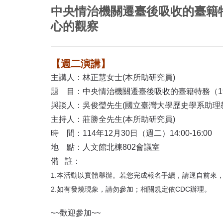
首
中央情治機關遷臺後吸收的臺籍特務
頁
心的觀察
【週二演講】
主講人：林正慧女士(本所助研究員)
題 目：中央情治機關遷臺後吸收的臺籍特務（19
與談人：吳俊瑩先生(國立臺灣大學歷史學系助理
主持人：莊勝全先生(本所助研究員)
時 間：114年12月30日（週二）14:00-16:00
地 點：人文館北棟802會議室
備 註：
1.本活動以實體舉辦。若您完成報名手續，請逕自前來
2.如有發燒現象，請勿參加；相關規定依CDC辦理。
~~歡迎參加~~