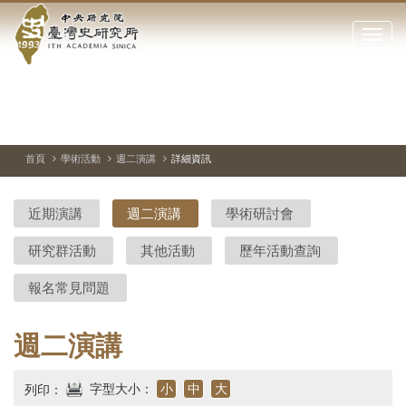
中
跳
到
點
央
主
擊
要
開
研
內
啟
容
或
究
切
上
下
主
區
換
一
一
圖
關
暫
張
張
連
塊
閉
停、
圖
圖
結
院-
播
片
片
首頁
學術活動
週二演講
詳細資訊
網
放
站
臺
主
近期演講
週二演講
學術研討會
要
灣
選
研究群活動
其他活動
歷年活動查詢
單
史
報名常見問題
研
究
週二演講
所-
字型大小：
小
中
大
列印：