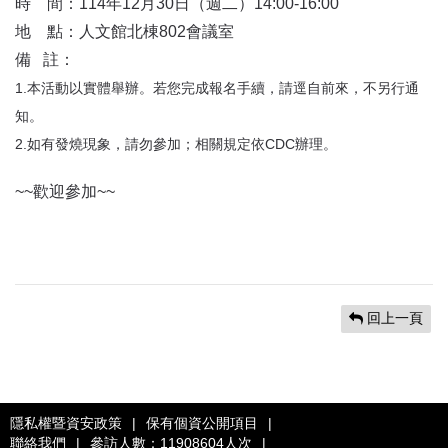
時 間：114年12月30日（週二）14:00-16:00
地 點：人文館北棟802會議室
備 註：
1.本活動以實體舉辦。若您完成報名手續，請逕自前來，不另行通
知。
2.如有發燒現象，請勿參加；相關規定依CDC辦理。
~~歡迎參加~~
回上一頁
隱私權暨資安政策
|
保有個資公開項目
|
聯絡我們
|
參訪人數：11908604人次
|