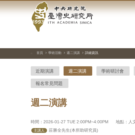
中
跳
到
央
主
要
研
內
容
究
區
塊
院-
首頁
學術活動
週二演講
詳細資訊
:::
臺
近期演講
週二演講
學術研討會
灣
報名常見問題
史
研
週二演講
究
所-
時間：2026-01-27 TUE 2:00PM~4:00PM
地點：人文
 莊勝全先生(本所助研究員)
主講人