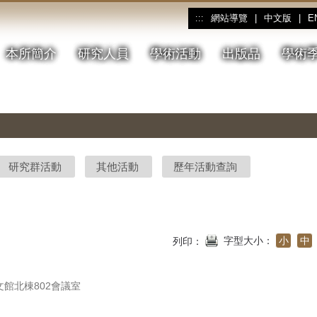
網站導覽
|
中文版
|
E
:::
本所簡介
研究人員
學術活動
出版品
學術
研究群活動
其他活動
歷年活動查詢
字型大小：
小
中
列印：
館北棟802會議室