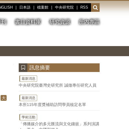
NGLISH
|
日本語
|
檔案館
|
中央研究院
|
RSS
開
啟
或
季刊
書目資料庫
研究資源
所內專區
收
合
搜
切
上
下
主
換
一
一
圖
尋
暫
張
張
連
停、
圖
圖
結
欄
播
片
片
位
放
:::
訊息摘要
最新消息
中央研究院臺灣史研究所 誠徵專任研究人員
大
最新消息
本所115年度獎補助訪問學員核定名單
學術活動
「傳播媒介的多元匯流與文化鑲嵌」系列演講