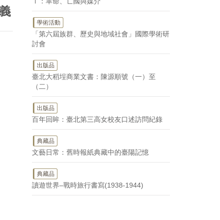
Ⅰ：革命、亡國與媒介
義
學術活動
「第六屆族群、歷史與地域社會」國際學術研
討會
出版品
臺北大稻埕商業文書：陳源順號（一）至
（二）
出版品
百年回眸：臺北第三高女校友口述訪問紀錄
典藏品
文藝日常：舊時報紙典藏中的臺陽記憶
典藏品
讀遊世界–戰時旅行書寫(1938-1944)