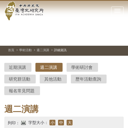
中
跳
到
點
央
主
擊
要
開
研
內
啟
容
或
究
切
上
下
主
區
換
一
一
圖
關
暫
張
張
連
塊
閉
停、
圖
圖
結
院-
播
片
片
首頁
學術活動
週二演講
詳細資訊
網
放
站
臺
主
近期演講
週二演講
學術研討會
要
灣
選
研究群活動
其他活動
歷年活動查詢
單
史
報名常見問題
研
究
週二演講
所-
字型大小：
小
中
大
列印：