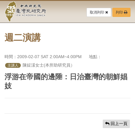
中
跳
到
取消列印
列印
央
主
要
研
內
容
週二演講
究
區
塊
院-
時間：2009-02-07 SAT 2:00AM~4:00PM
地點：
臺
 陳姃湲女士(本所助研究員）
主講人
灣
浮游在帝國的邊陲：日治臺灣的朝鮮娼
妓
史
研
究
所-
回上一頁