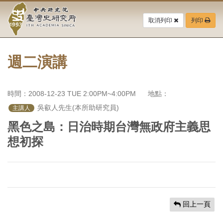
中
跳
到
取消列印
列印
央
主
要
研
內
容
週二演講
究
區
塊
院-
時間：2008-12-23 TUE 2:00PM~4:00PM
地點：
臺
 吳叡人先生(本所助研究員)
主講人
灣
黑色之島：日治時期台灣無政府主義思
想初探
史
研
究
所-
回上一頁