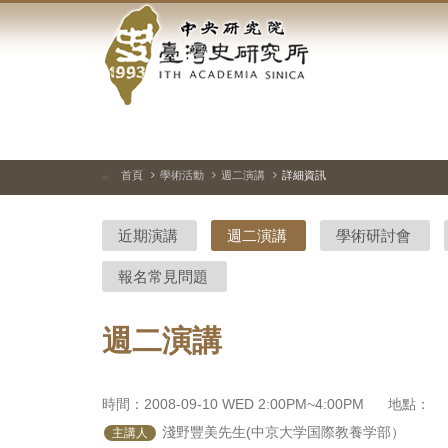
中
跳
到
央
主
要
研
內
容
究
區
塊
院-
首頁
學術活動
週二演講
詳細資訊
:::
臺
近期演講
週二演講
學術研討會
灣
報名常見問題
史
研
週二演講
究
所-
時間：2008-09-10 WED 2:00PM~4:00PM
地點：
 淺野豐美先生(中京大学国際教養学部）
主講人