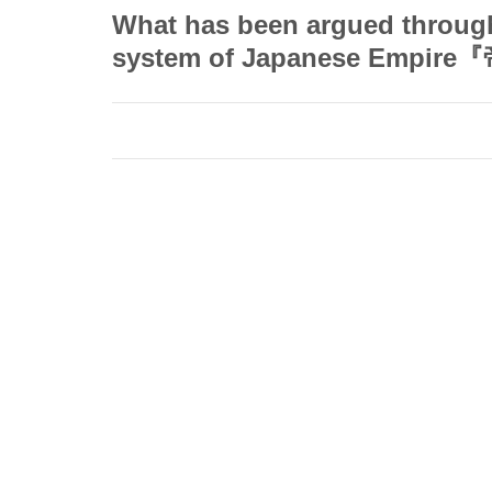
首
What has been argued through
頁
system of Japanese Em