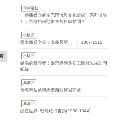
學術活動
「傳播媒介的多元匯流與文化鑲嵌」系列演講
Ⅱ：臺灣如何顯影在片格轉動間？
出版品
臺南商業文書：金義興號（一）1907-1915
頁
出版品
礦場的管理者：臺灣煤礦耆宿王國雄先生訪問
紀錄
典藏品
長崎泰益號與馬來西亞檳城商號
典藏品
讀遊世界–戰時旅行書寫(1938-1944)