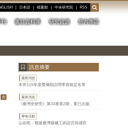
NGLISH
|
日本語
|
檔案館
|
中央研究院
|
RSS
開
啟
或
季刊
書目資料庫
研究資源
所內專區
收
合
搜
切
上
下
主
換
一
一
圖
尋
暫
張
張
連
停、
圖
圖
結
欄
播
片
片
位
放
:::
訊息摘要
最新消息
本所115年度獎補助訪問學員核定名單
大
最新消息
《臺灣史研究》第33卷第2期，業已出版。
學術活動
山在吼：戰後臺灣煤礦工的語言與感官