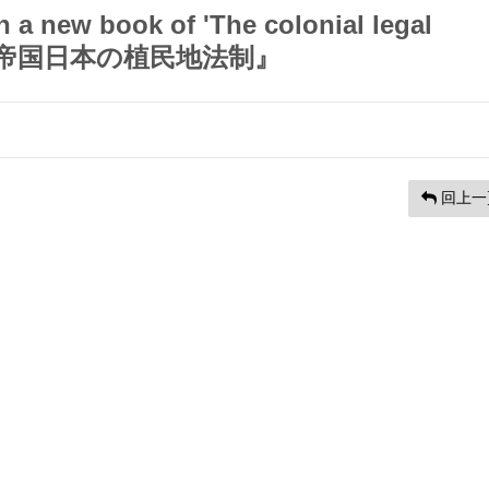
 a new book of 'The colonial legal
pire『帝国日本の植民地法制』
回上一