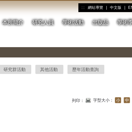
網站導覽
|
中文版
|
E
:::
本所簡介
研究人員
學術活動
出版品
學術
研究群活動
其他活動
歷年活動查詢
字型大小：
小
中
列印：