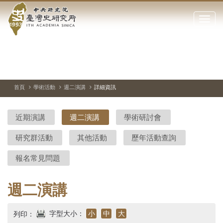
中
跳
到
點
央
主
擊
要
開
研
內
啟
容
或
究
切
上
下
主
區
換
一
一
圖
關
暫
張
張
連
塊
閉
停、
圖
圖
結
院-
播
片
片
首頁
學術活動
週二演講
詳細資訊
網
放
站
臺
主
近期演講
週二演講
學術研討會
要
灣
選
研究群活動
其他活動
歷年活動查詢
單
史
報名常見問題
研
究
週二演講
所-
字型大小：
小
中
大
列印：