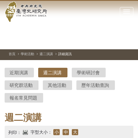
中
跳
到
點
央
主
擊
要
開
研
內
啟
容
或
究
切
上
下
主
區
換
一
一
圖
關
暫
張
張
連
塊
閉
停、
圖
圖
結
院-
播
片
片
首頁
學術活動
週二演講
詳細資訊
網
放
站
臺
主
近期演講
週二演講
學術研討會
要
灣
選
研究群活動
其他活動
歷年活動查詢
單
史
報名常見問題
研
究
週二演講
所-
字型大小：
小
中
大
列印：