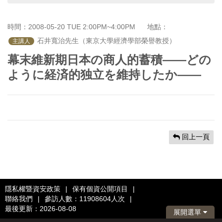
首
頁
時間：2008-05-20 TUE 2:00PM~4:00PM
地點：
 石井寬治先生（東京大學經濟學部榮譽教授）
主講人
幕末維新期日本の商人的蓄積――どの
ように経済的独立を維持したか――
回上一頁
隱私權暨資安政策
|
保有個資公開項目
|
聯絡我們
|
參訪人數：11908604人次
|
最後更新：2026-08-08
展開選單