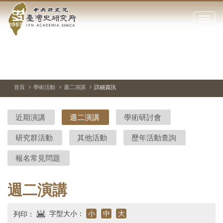
中
跳
到
點
央
主
擊
要
開
研
內
啟
容
或
究
切
上
下
主
區
換
一
一
圖
關
暫
張
張
連
塊
閉
停、
圖
圖
結
院-
播
片
片
首頁
學術活動
週二演講
詳細資訊
網
放
站
臺
主
近期演講
週二演講
學術研討會
要
灣
選
研究群活動
其他活動
歷年活動查詢
單
史
報名常見問題
研
究
週二演講
所-
字型大小：
小
中
大
列印：