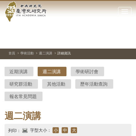
中
跳
到
點
央
主
擊
要
開
研
內
啟
容
或
究
切
上
下
主
區
換
一
一
圖
關
暫
張
張
連
塊
閉
停、
圖
圖
結
院-
播
片
片
首頁
學術活動
週二演講
詳細資訊
網
放
站
臺
主
近期演講
週二演講
學術研討會
要
灣
選
研究群活動
其他活動
歷年活動查詢
單
史
報名常見問題
研
究
週二演講
所-
字型大小：
小
中
大
列印：