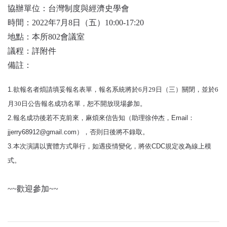
首
協辦單位：台灣制度與經濟史學會
頁
時間：
2022
年
7
月
8
日
（五
）
10:00-17:20
地點：本所
802
會議室
議程：詳附件
備註：
1.
欲報名者煩請填妥報名表單，報名系統將於6月29日（三）關閉，並於6
月30日公告報名成功名單，恕不開放現場參加。
2.
報名成功後若不克前來，麻煩來信告知（助理徐仲杰，
Email
：
jjerry68912@gmail.com
），否則日後將不錄取。
3.
本次演講以實體方式舉行，如遇疫情變化，將依
CDC
規定改為線上模
式。
~~歡迎參加~~