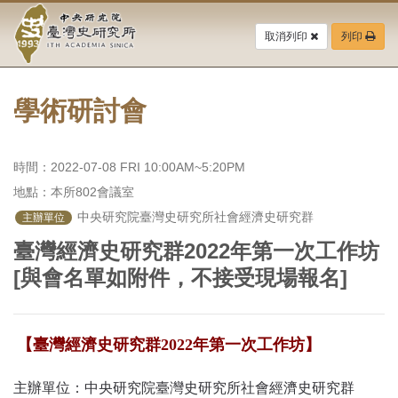
中
跳
到
取消列印
列印
央
主
要
研
內
容
學術研討會
究
區
塊
院-
時間：2022-07-08 FRI 10:00AM~5:20PM
臺
地點：本所802會議室
灣
 中央研究院臺灣史研究所社會經濟史研究群
主辦單位
臺灣經濟史研究群2022年第一次工作坊
史
[與會名單如附件，不接受現場報名]
研
究
【臺灣經濟史研究群
2022
年第一次工作坊】
所-
主辦單位：中央研究院臺灣史研究所社會經濟史研究群