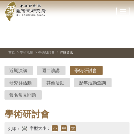
中
跳
到
點
央
主
擊
要
開
研
內
啟
容
或
究
切
上
下
主
區
換
一
一
圖
關
暫
張
張
連
塊
閉
停、
圖
圖
結
院-
播
片
片
首頁
學術活動
學術研討會
詳細資訊
網
放
站
臺
主
近期演講
週二演講
學術研討會
要
灣
選
研究群活動
其他活動
歷年活動查詢
單
史
報名常見問題
研
究
學術研討會
所-
字型大小：
小
中
大
列印：