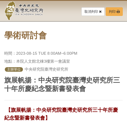
中
跳
到
取消列印
列印
央
主
要
研
內
容
學術研討會
究
區
塊
院-
時間：2023-08-15 TUE 8:00AM~6:00PM
臺
地點：本院人文館北棟3樓第一會議室
灣
 中央研究院臺灣史研究所
主辦單位
旗展帆揚：中央研究院臺灣史研究所三
史
十年所慶紀念暨新書發表會
研
究
【旗展帆揚：中央研究院臺灣史研究所三十年所慶
所-
紀念暨新書發表會】