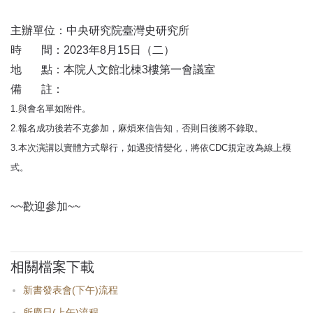
首
頁
主辦單位：中央研究院臺灣史研究所
時 間：2023年8月15日（二）
地 點：本院人文館北棟3樓第一會議室
備 註：
1.與會名單如附件。
2.報名成功後若不克參加，麻煩來信告知，否則日後將不錄取。
3.本次演講以實體方式舉行，如遇疫情變化，將依CDC規定改為線上模
式。
~~歡迎參加~~
相關檔案下載
新書發表會(下午)流程
所慶日(上午)流程