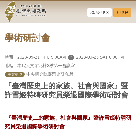
中
跳
到
取消列印
列印
央
主
要
研
內
容
學術研討會
究
區
塊
院-
時間：2023-09-21 THU 9:00AM
2023-09-23 SAT 6:00PM
至
臺
地點：本院人文館北棟3樓第一會議室
灣
 中央研究院臺灣史研究所
主辦單位
『臺灣歷史上的家族、社會與國家』暨
史
許雪姬特聘研究員榮退國際學術研討會
研
究
『臺灣歷史上的家族、社會與國家』暨許雪姬特聘研
所-
究員榮退國際學術研討會