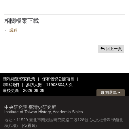
相關檔案下載
議程
回上一頁
隱私權暨資安政策
|
保有個資公開項目
|
聯絡我們
|
參訪人數：11908604人次
|
最後更新：2026-08-08
展開選單
中央研究院 臺灣史研究所
Institute of Taiwan History, Academia Sinica
地址：11529 臺北市南港區研究院路二段128號 (人文社會科學館北
棟八樓) (
位置圖
)