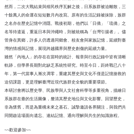
然而，二次大戰結束與殖民秩序瓦解之後，日系族群被迫離散，三
十餘萬人的命運在短短數月內改寫。原有的生活記錄被抹除，族群
之名亦在歷史記憶中消隱。戰後初期，他們以「日僑」「琉僑」之
名等待遣返，重返日本與沖繩時，則被統稱為「台灣引揚者」。儘
管身在異鄉，許多人仍透過同鄉會、校友會與家族記憶，延續對臺
灣的情感與記憶，展現跨越國界與歷史創傷的延續力量。
雖然「內地人」的存在在當時的統計、報章與行政記錄中皆有清晰
軌跡，但學界長期對此缺乏系統性研究。時至今日，距終戰已八十
年，第一代當事人漸次凋零，重建其歷史與文化不僅是記憶搶救的
迫切課題，更是理解臺灣近現代族群史全貌的重要環節。
本研討會將以歷史學、民族學與人文社會科學等多重視角，描繪日
系族群在臺的生活圖像，釐清其歷史地位與文化影響。回望歷史，
非為懷舊，而是為重構未來之基石。誠摯邀請各界關注，與我們共
同開啟這場面向遺忘、連結記憶、通向理解與共生的知識旅程。
~~歡迎參加~~