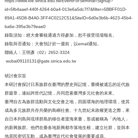
https://www.ioe.sinica.edu.tw/EventForSeminar/Signup?
id=5fb4aaef-440f-4264-b0a4-013e6a5dc7f7&filter=5BBFF01D-
89A1-45D8-B4A0-3FF4C0212C51&SiteID=6d0e3b6b-4623-45b4-
ba6e-395e3b79eae0
錄取須知：經大會審核通過方得參加，恕不接受現場報名。
錄取與否通知：大會預計於一週前，以email通知。
聯絡人：王明彥（02）2652-3324
wubai09110131@gate.sinica.edu.tw
研討會宗旨
本研討會探討日系族群在臺灣的歷史與記憶，重構被遺忘的近代族
群篇章，連結跨世代記憶，共同思索臺灣多元社會的未來。
臺灣自古為族群流動與文化交會之地，四面環海的地理環境，使其
成為多元族群共存共榮的島嶼社會。十九世紀末政權更迭之際，來
自日本列島與琉球群島的移住者渡海來臺，形成被稱為「內地人」
的新興族群。他們在臺各地新興都市落地生根，建立社群，並與本
地居民密切互動，成為臺灣近代社會發展的重要成員。