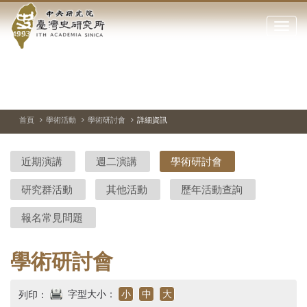
中
跳
到
點
央
主
擊
要
開
研
內
啟
容
或
究
切
上
下
主
區
換
一
一
圖
關
暫
張
張
連
塊
閉
停、
圖
圖
結
院-
播
片
片
首頁
學術活動
學術研討會
詳細資訊
網
放
站
臺
主
近期演講
週二演講
學術研討會
要
灣
選
研究群活動
其他活動
歷年活動查詢
單
史
報名常見問題
研
究
學術研討會
所-
字型大小：
小
中
大
列印：