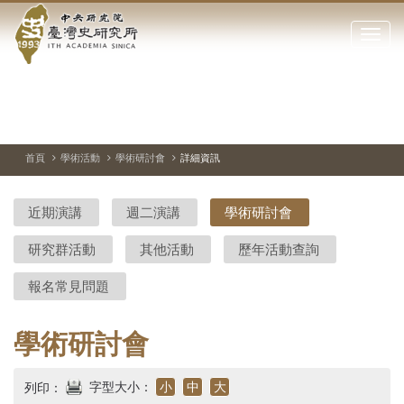
中
跳
到
點
央
主
擊
要
開
研
內
啟
容
或
究
切
上
下
主
區
換
一
一
圖
關
暫
張
張
連
塊
閉
停、
圖
圖
結
院-
播
片
片
首頁
學術活動
學術研討會
詳細資訊
網
放
站
臺
主
近期演講
週二演講
學術研討會
要
灣
選
研究群活動
其他活動
歷年活動查詢
單
史
報名常見問題
研
究
學術研討會
所-
字型大小：
小
中
大
列印：