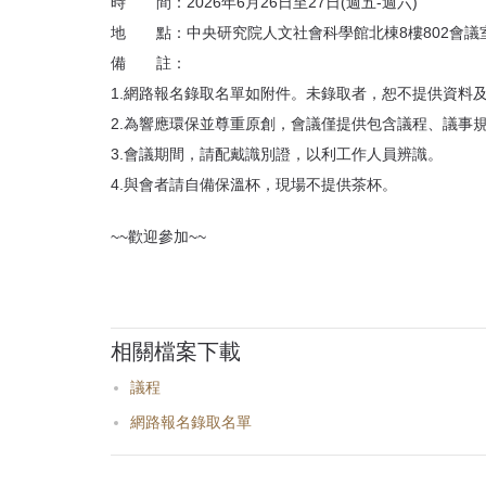
首
時 間：2026年6月26日至27日(週五-週六)
頁
地 點：中央研究院人文社會科學館北棟8樓802會議
備 註：
1.網路報名錄取名單如附件。未錄取者，恕不提供資料
2.為響應環保並尊重原創，會議僅提供包含議程、議事
3.會議期間，請配戴識別證，以利工作人員辨識。
4.與會者請自備保溫杯，現場不提供茶杯。
~~歡迎參加~~
相關檔案下載
議程
網路報名錄取名單