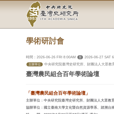
中
跳
到
央
主
要
研
內
容
究
區
塊
學術研討會
院-
臺
時間：2026-06-26 FRI 8:00AM
2026-06-27 SAT 
至
灣
 中央研究院臺灣史研究所、財團法人大眾教
主辦單位
史
臺灣農民組合百年學術論壇
研
究
「臺灣農民組合百年學術論壇」
主辦單位：中央研究院臺灣史研究所、財團法人大眾教
所-
協辦單位：國立臺南大學文化暨自然資源學系、踏溯台