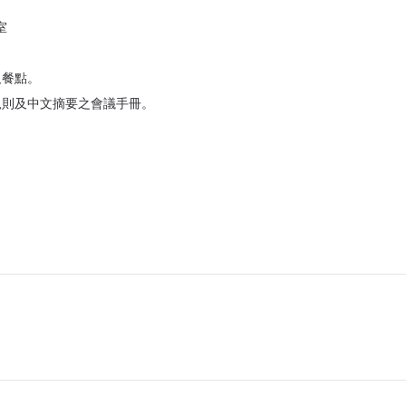
室
及餐點。
規則及中文摘要之會議手冊。