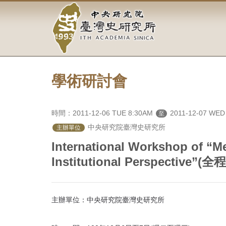
中
跳
到
央
主
要
研
內
容
究
區
塊
學術研討會
院-
臺
時間：2011-12-06 TUE 8:30AM
2011-12-07 WED
至
灣
 中央研究院臺灣史研究所
主辦單位
史
International Workshop of “M
Institutional Perspective
研
究
主辦單位：中央研究院臺灣史研究所
所-