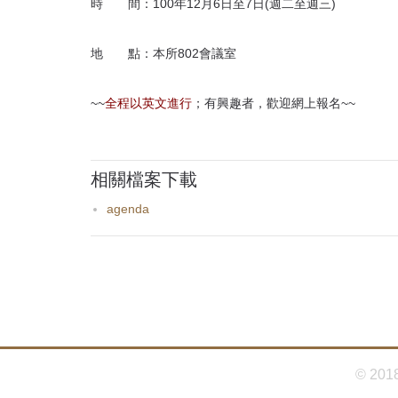
首
時 間：100年12月6日至7日(週二至週三)
頁
地 點：本所802會議室
~~
全程以英文進行
；有興趣者，歡迎網上報名~~
相關檔案下載
agenda
© 201