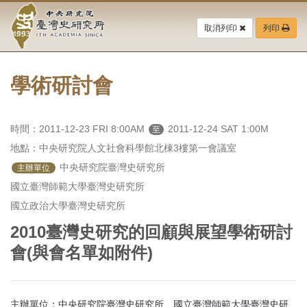
中
跳
到
取消列印
列印
央
主
要
研
內
容
學術研討會
究
區
塊
院-
時間：2011-12-23 FRI 8:00AM
2011-12-24 SAT 1:00M
至
臺
地點：中央研究院人文社會科學館北棟3樓第一會議室
灣
 中央研究院臺灣史研究所

主辦單位
國立臺灣師範大學臺灣史研究所

史
國立政治大學臺灣史研究所
研
2010臺灣史研究的回顧與展望學術研討
究
會(與會名單如附件)
所-
主辦單位：中央研究院臺灣史研究所、國立臺灣師範大學臺灣史研