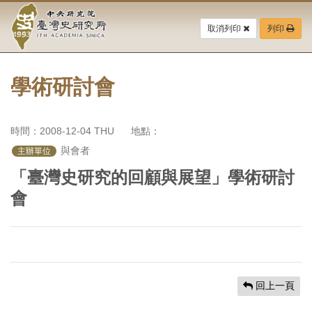
中
跳
到
取消列印
列印
央
主
要
研
內
容
學術研討會
究
區
塊
院-
時間：2008-12-04 THU
地點：
臺
 與會者
主辦單位
灣
「臺灣史研究的回顧與展望」學術研討
會
史
研
究
所-
回上一頁