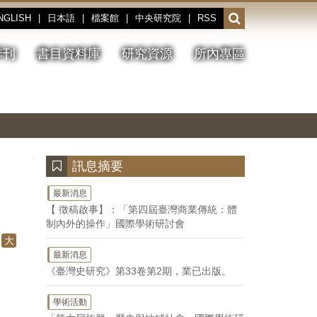
NGLISH
|
日本語
|
檔案館
|
中央研究院
|
RSS
開
啟
或
季刊
書目資料庫
研究資源
所內專區
收
合
搜
切
上
下
主
換
一
一
圖
尋
暫
張
張
連
停、
圖
圖
結
欄
播
片
片
位
放
:::
訊息摘要
最新消息
【 徵稿啟事】：「第四屆臺灣商業傳統：體
制內外的操作」國際學術研討會
大
最新消息
《臺灣史研究》第33卷第2期，業已出版。
學術活動