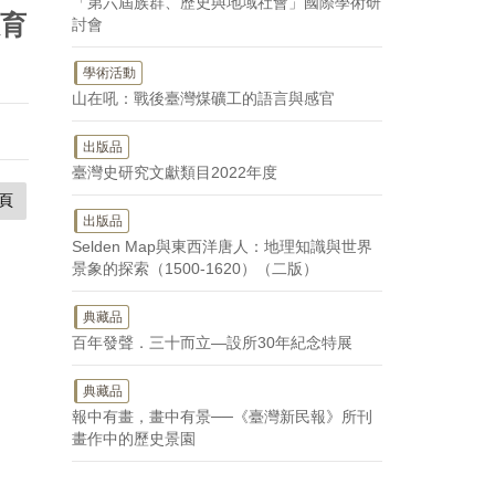
「第六屆族群、歷史與地域社會」國際學術研
教育
討會
學術活動
山在吼：戰後臺灣煤礦工的語言與感官
出版品
臺灣史研究文獻類目2022年度
頁
出版品
Selden Map與東西洋唐人：地理知識與世界
景象的探索（1500-1620）（二版）
典藏品
百年發聲．三十而立—設所30年紀念特展
典藏品
報中有畫，畫中有景──《臺灣新民報》所刊
畫作中的歷史景園