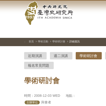
中
跳
到
央
主
要
研
內
容
究
區
塊
院-
首頁
學術活動
學術研討會
詳細資訊
:::
臺
近期演講
週二演講
學術研討會
灣
報名常見問題
史
研
學術研討會
究
所-
時間：2008-12-03 WED
地點：
 與會者
主辦單位