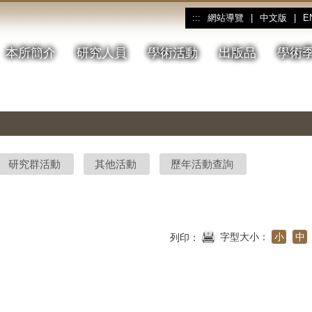
網站導覽
|
中文版
|
E
:::
本所簡介
研究人員
學術活動
出版品
學術
研究群活動
其他活動
歷年活動查詢
字型大小：
小
中
列印：