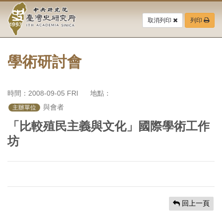
中
跳
到
取消列印
列印
央
主
要
研
內
容
學術研討會
究
區
塊
院-
時間：2008-09-05 FRI
地點：
臺
 與會者
主辦單位
灣
「比較殖民主義與文化」國際學術工作
坊
史
研
究
所-
回上一頁