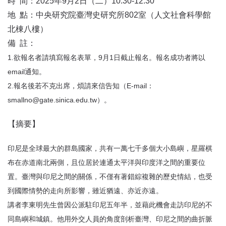
時 間：2025年9月2日（二）10:30-12:30
地 點：中央研究院臺灣史研究所802室（人文社會科學館
北棟八樓）
備 註：
1.欲報名者請填寫報名表單，9月1日截止報名。報名成功者將以
email通知。
2.報名後若不克出席，煩請來信告知（E-mail：
smallno@gate.sinica.edu.tw）。
【摘要】
印尼是全球最大的群島國家，共有一萬七千多個大小島嶼，星羅棋
布在赤道南北兩側，且位居於連通太平洋與印度洋之間的重要位
置。臺灣與印尼之間的關係，不僅有著錯綜複雜的歷史情結，也受
到國際情勢的走向所影響，雖近猶遠、亦近亦遠。
講者李東明先生曾因公派駐印尼五年半，並藉此機會走訪印尼的不
同島嶼和城鎮。他用外交人員的角度剖析臺灣、印尼之間的曲折脈