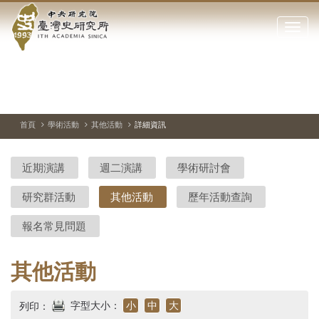
中
跳
到
點
央
主
擊
要
開
研
內
啟
容
或
究
切
上
下
主
區
換
一
一
圖
關
暫
張
張
連
塊
閉
停、
圖
圖
結
院-
播
片
片
首頁
學術活動
其他活動
詳細資訊
網
放
站
臺
主
近期演講
週二演講
學術研討會
要
灣
選
研究群活動
其他活動
歷年活動查詢
單
史
報名常見問題
研
究
其他活動
所-
字型大小：
小
中
大
列印：