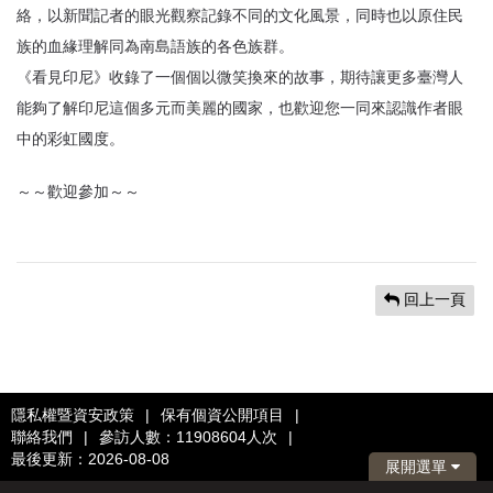
絡，以新聞記者的眼光觀察記錄不同的文化風景，同時也以原住民
族的血緣理解同為南島語族的各色族群。
《看見印尼》收錄了一個個以微笑換來的故事，期待讓更多臺灣人
能夠了解印尼這個多元而美麗的國家，也歡迎您一同來認識作者眼
中的彩虹國度。
～～歡迎參加～～
回上一頁
隱私權暨資安政策
|
保有個資公開項目
|
聯絡我們
|
參訪人數：11908604人次
|
最後更新：2026-08-08
展開選單