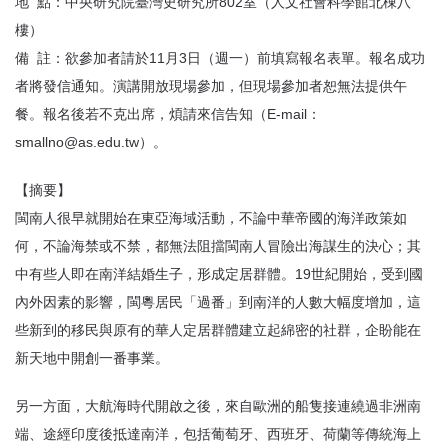
地 點：中央研究院臺灣史研究所802室（人文社會科學館北棟八
樓）
備 註：欲參加者請於11月3日（週一）前填寫報名表單。報名成功
者將發信通知。演講開放現場參加，但現場參加者恕無法提供午
餐。報名後若不克出席，煩請來信告知（E-mail：
smallno@as.edu.tw）。
【摘要】
閩南人很早就開始在東亞海域活動，不論中華帝國的海洋政策如
何，不論海禁或不禁，都無法阻擋閩南人冒險出海謀生的決心；其
中有些人即在南洋結婚生子，形成定居群體。19世紀開始，受到國
內外因素的影響，閩粵居民「過番」到南洋的人數大幅度增加，這
些新到的移民與原有的華人定居群體建立起綿密的社群，企盼能在
新天地中開創一番事業。
另一方面，大航海時代開啟之後，來自歐洲的船隻接連繞過非洲南
端、途經印度後抵達南洋，包括葡萄牙、西班牙、荷蘭等傳統海上