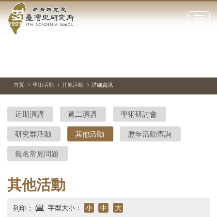
中
跳
到
點
央
主
擊
要
開
研
內
啟
容
或
究
切
上
下
主
區
換
一
一
圖
關
暫
張
張
連
塊
閉
停、
圖
圖
結
院-
播
片
片
首頁
學術活動
其他活動
詳細資訊
網
放
站
臺
主
近期演講
週二演講
學術研討會
要
灣
選
研究群活動
其他活動
歷年活動查詢
單
史
報名常見問題
研
究
其他活動
所-
字型大小：
小
中
大
列印：