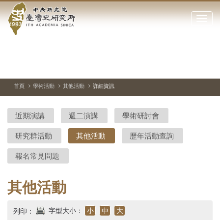
中
跳
到
點
央
主
擊
要
開
研
內
啟
容
或
究
切
上
下
主
區
換
一
一
圖
關
暫
張
張
連
塊
閉
停、
圖
圖
結
院-
播
片
片
首頁
學術活動
其他活動
詳細資訊
網
放
站
臺
主
近期演講
週二演講
學術研討會
要
灣
選
研究群活動
其他活動
歷年活動查詢
單
史
報名常見問題
研
究
其他活動
所-
字型大小：
小
中
大
列印：