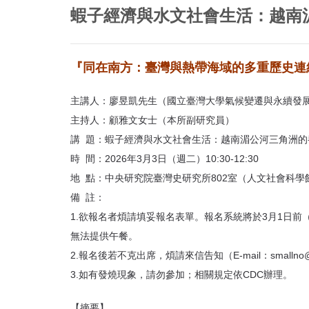
首
蝦子經濟與水文社會生活：越南
頁
『同在南方：臺灣與熱帶海域的多重歷史連
主講人：廖昱凱先生（國立臺灣大學氣候變遷與永續發
主持人：顧雅文女士（本所副研究員）
講 題：蝦子經濟與水文社會生活：越南湄公河三角洲的
時 間：2026年3月3日（週二）10:30-12:30
地 點：中央研究院臺灣史研究所802室（人文社會科學
備 註：
1.欲報名者煩請填妥報名表單。報名系統將於3月1日
無法提供午餐。
2.報名後若不克出席，煩請來信告知（E-mail：smallno@a
3.如有發燒現象，請勿參加；相關規定依CDC辦理。
【摘要】