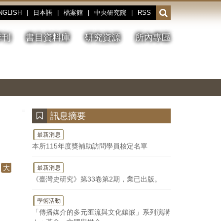
NGLISH
|
日本語
|
檔案館
|
中央研究院
|
RSS
開
啟
或
季刊
書目資料庫
研究資源
所內專區
收
合
搜
切
上
下
主
換
一
一
圖
尋
暫
張
張
連
停、
圖
圖
結
欄
播
片
片
位
放
:::
訊息摘要
最新消息
本所115年度獎補助訪問學員核定名單
大
最新消息
《臺灣史研究》第33卷第2期，業已出版。
學術活動
「傳播媒介的多元匯流與文化鑲嵌」系列演講