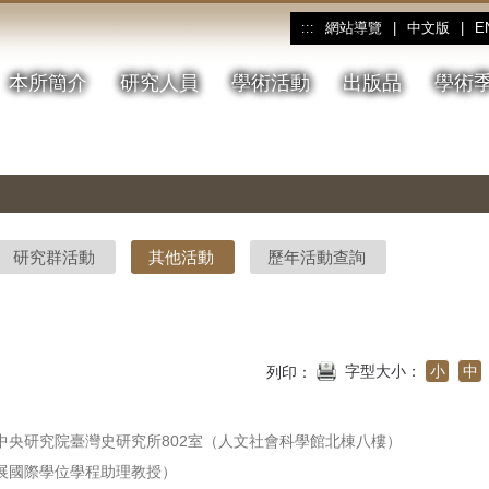
網站導覽
|
中文版
|
E
:::
本所簡介
研究人員
學術活動
出版品
學術
研究群活動
其他活動
歷年活動查詢
字型大小：
小
中
列印：
中央研究院臺灣史研究所802室（人文社會科學館北棟八樓）
展國際學位學程助理教授）