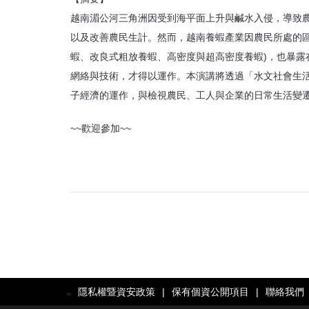
越南湄公河三角洲因受到海平面上升與鹹水入侵，導致
以及改善農民生計。然而，越南養蝦產業因農民所處的區
蝦、改良式粗放養蝦、高密度與超高密度養蝦)，也暴
網絡與技術，才得以運作。本演講將透過「水文社會生
子經濟的運作，與檢視農民、工人與企業的日常生活變
~~歡迎參加~~
隱私權暨資安政策
|
保有個資公開項目
|
聯絡我們
:::