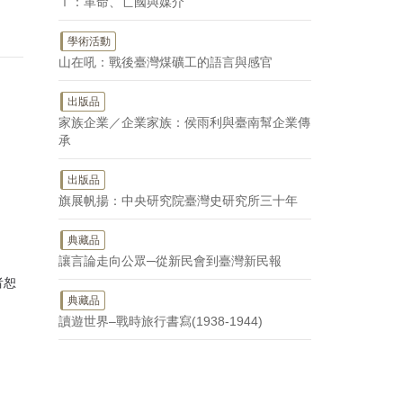
Ⅰ：革命、亡國與媒介
學術活動
山在吼：戰後臺灣煤礦工的語言與感官
出版品
家族企業／企業家族：侯雨利與臺南幫企業傳
承
出版品
旗展帆揚：中央研究院臺灣史研究所三十年
典藏品
讓言論走向公眾─從新民會到臺灣新民報
者恕
典藏品
讀遊世界–戰時旅行書寫(1938-1944)