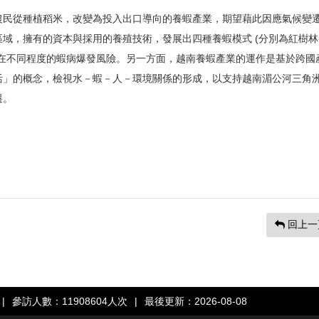
農民從種植稻米，改變為投入出口導向的養蝦產業，期望藉此因應氣候變
域，擁有的資本與採用的養殖技術，發展出四種養蝦模式 (分別為紅樹林
露在不同程度的蝦病爆發風險。另一方面，越南養蝦產業的運作是基於跨國
活」的概念，檢視水－蝦－人－環境關係的形成，以支持越南湄公河三角
遷。
回上一
|
參訪人數：11908604人次
|
最後更新：2026-08-08