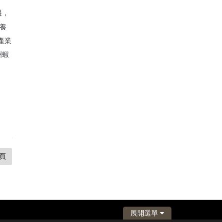
遷，
養
產業
洲蝦
頁
展開選單