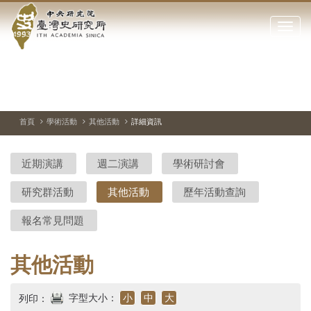
中
跳
到
點
央
主
擊
要
開
研
內
啟
容
或
究
切
上
下
主
區
換
一
一
圖
關
暫
張
張
連
塊
閉
停、
圖
圖
結
院-
播
片
片
首頁
學術活動
其他活動
詳細資訊
網
放
站
臺
主
近期演講
週二演講
學術研討會
要
灣
選
研究群活動
其他活動
歷年活動查詢
單
史
報名常見問題
研
究
其他活動
所-
字型大小：
小
中
大
列印：