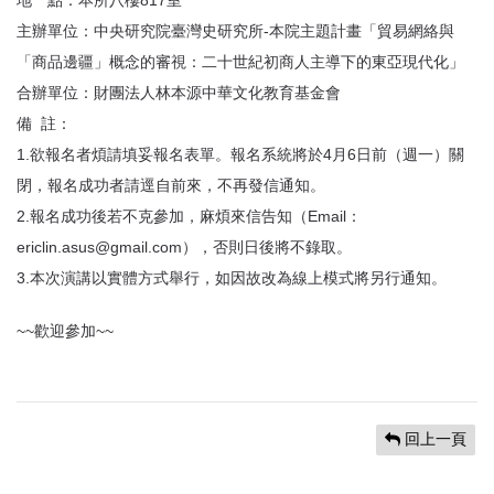
地 點：本所八樓817室
主辦單位：中央研究院臺灣史研究所-本院主題計畫「貿易網絡與
「商品邊疆」概念的審視：二十世紀初商人主導下的東亞現代化」
合辦單位：財團法人林本源中華文化教育基金會
備 註：
1.欲報名者煩請填妥報名表單。報名系統將於4月6日前（週一）關
閉，報名成功者請逕自前來，不再發信通知。
2.報名成功後若不克參加，麻煩來信告知（Email：
ericlin.asus@gmail.com），否則日後將不錄取。
3.本次演講以實體方式舉行，如因故改為線上模式將另行通知。
~~歡迎參加~~
回上一頁