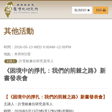
中
跳
到
取消列印
列印
央
主
要
研
內
容
其他活動
究
區
塊
院-
時間：2026-05-13 WED 9:00AM~12:00PM
臺
地點：本所802室
灣
 許雪姬兼任研究員等人
主講人
《困境中的掙扎：我們的荊棘之路》新
史
書發表會
研
究
【《困境中的掙扎：我們的荊棘之路》新書發表會】
所-
主講人：許雪姬兼任研究員等人
時間：2026年5月13日9點至12點(9點半開始)