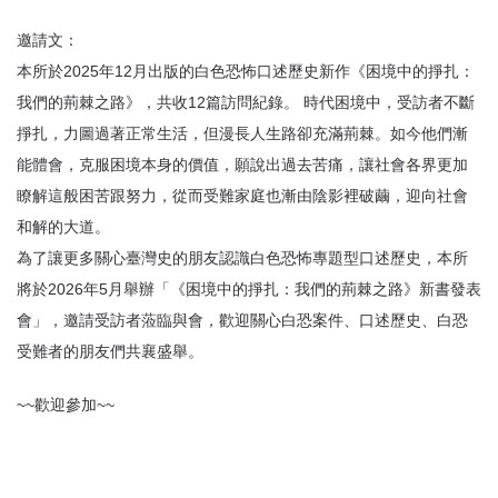
邀請文：
本所於2025年12月出版的白色恐怖口述歷史新作《困境中的掙扎：
我們的荊棘之路》，共收12篇訪問紀錄。 時代困境中，受訪者不斷
掙扎，力圖過著正常生活，但漫長人生路卻充滿荊棘。如今他們漸
能體會，克服困境本身的價值，願說出過去苦痛，讓社會各界更加
瞭解這般困苦跟努力，從而受難家庭也漸由陰影裡破繭，迎向社會
和解的大道。
為了讓更多關心臺灣史的朋友認識白色恐怖專題型口述歷史，本所
將於2026年5月舉辦「《困境中的掙扎：我們的荊棘之路》新書發表
會」，邀請受訪者蒞臨與會，歡迎關心白恐案件、口述歷史、白恐
受難者的朋友們共襄盛舉。
~~歡迎參加~~