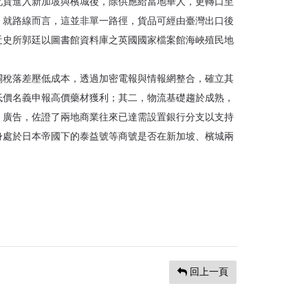
北貨進入新加坡與檳城後，除供應給當地華人，更轉口至
。就路線而言，這並非單一路徑，貨品可經由臺灣出口後
近史所郭廷以圖書館資料庫之英國國家檔案館海峽殖民地
稅落差壓低成本，透過加密電報與情報網整合，確立其
低價名義申報高價藥材獲利；其二，物流基礎趨於成熟，
時報》廣告，佐證了兩地商業往來已達需設置銀行分支以支持
身處於日本帝國下的泰益號等商號是否在新加坡、檳城兩
回上一頁