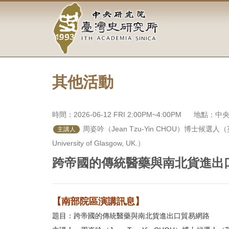
中
跳
到
央
主
要
研
內
容
究
區
塊
其他活動
院-
臺
時間：2026-06-12 FRI 2:00PM~4:00PM
地點：中央
灣
 周姿吟（Jean Tzu-Yin CHOU）博士候選人（英國格拉斯哥大
主講人
University of Glasgow, UK.）
史
跨帝國的傳統醫藥與南北貨進出
研
究
【南部院區演講訊息】
所-
題目：跨帝國的傳統醫藥與南北貨進出口貿易網路