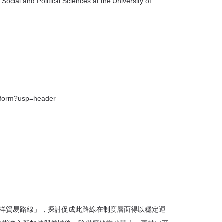
olitical Sciences at the University of
form?usp=header
南洋貿易路線」，探討促成此路線在制度層面得以穩定運