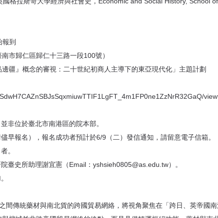
與社會史，Economic and Social History, School of Social and P
開始報到
南市歸仁區歸仁十三路一段100號）
品邊疆』概念的審視：二十世紀初商人主導下的東亞現代化」主題計劃
AIpQLSdwH7CAZnSBJsSqxmiuwTTIF1LgFT_4m1FP0ne1ZzNrR32GaQ/view
，並非位於臺北市南港區的院本部。
請儘早報名），報名成功者預計於6/9（二）發信通知，請留意電子信箱。
名者。
理謝宜憲（Email：yshsieh0805@as.edu.tw）。
加。
國之間傳統藥材與南北貨的跨國貿易網絡，將視角聚焦在「跨日、英帝國