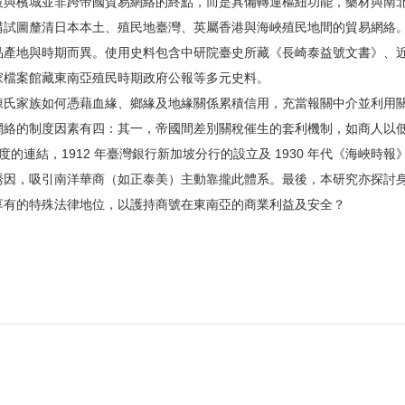
坡與檳城並非跨帝國貿易網絡的終點，而是具備轉運樞紐功能，藥材與南
講試圖釐清日本本土、殖民地臺灣、英屬香港與海峽殖民地間的貿易網絡
品產地與時期而異。使用史料包含中研院臺史所藏《長崎泰益號文書》、
家檔案館藏東南亞殖民時期政府公報等多元史料。
家族如何憑藉血緣、鄉緣及地緣關係累積信用，充當報關中介並利用關
網絡的制度因素有四：其一，帝國間差別關稅催生的套利機制，如商人以
度的連結，1912 年臺灣銀行新加坡分行的設立及 1930 年代《海峽
誘因，吸引南洋華商（如正泰美）主動靠攏此體系。最後，本研究亦探討
享有的特殊法律地位，以護持商號在東南亞的商業利益及安全？