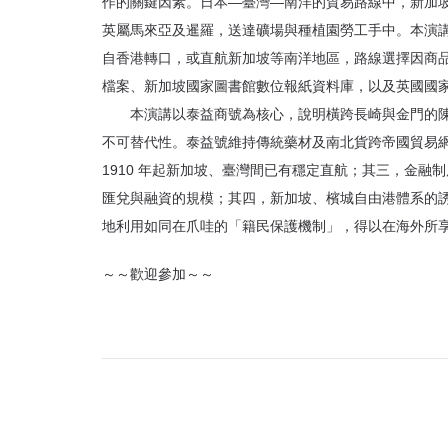
作的關鍵因素。日本—臺灣—南洋的貿易路線中，新加
英屬馬來亞及暹羅，送達礦場與種植園勞工手中。本演
自香港轉口，或直航新加坡等南洋地區，路線選擇因商
檔案、新加坡國家圖書館數位報紙資料庫，以及英國國
本演講以泰益商號為核心，說明橫跨長崎與金門的陳氏
不可替代性。泰益號維持傳統藥材及南北貨跨帝國貿易
1910 年起新加坡、臺灣間已有穩定直航；其三，金融制
匯兌與融資的規模；其四，新加坡、檳城自由港體系的
地利用如同在爪哇的「籍民保護機制」，得以在海外所
～～歡迎參加～～