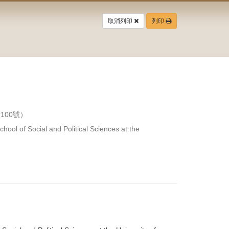
取消列印
列印
00號）
cial and Political Sciences at the 