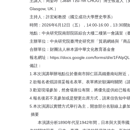
首
主講人：周姿吟（Jean Tzu-Yin CHOU）博士候選人（英國格拉斯哥大學經濟
頁
Glasgow, UK.）
主持人：許宏彬教授（國立成功大學歷史學系）
時間：2026年6月12日（五），14:00-16:00，13:30
地點：中央研究院南部院區綜合大樓二樓第一會議室（臺
主辦單位：中央研究院臺灣史研究所「貿易網絡與『商
合辦單位：財團法人林本源中華文化教育基金會
報名網址：
https://docs.google.com/forms/d/e/1F
備註：
1.本次演講舉辦地點位於臺南市歸仁區高鐵臺南站附近
2.欲報名者煩請填妥報名表單。表單將於額滿時關閉（
3.歡迎現場參加，然會場座位有限，將優先提供給已報
4.報名後若不克參加或是變更出席方式，請來信告知中研院臺史所助
5.本次演講以實體方式舉行為主，開放部分名額線上參
摘要
本演講分析1890年代至1942年間，日本與大英帝