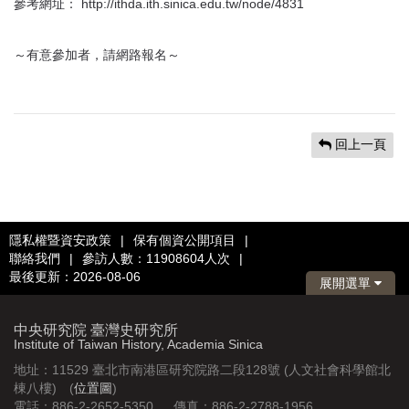
參考網址： http://ithda.ith.sinica.edu.tw/node/4831
～有意參加者，請網路報名～
回上一頁
隱私權暨資安政策
|
保有個資公開項目
|
聯絡我們
|
參訪人數：11908604人次
|
最後更新：2026-08-06
展開選單
中央研究院 臺灣史研究所
Institute of Taiwan History, Academia Sinica
地址：11529 臺北市南港區研究院路二段128號 (人文社會科學館北
棟八樓) (
位置圖
)
電話：886-2-2652-5350 傳真：886-2-2788-1956