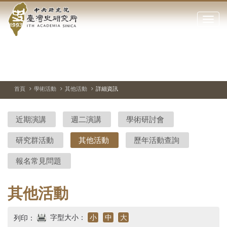
中
跳
到
點
央
主
擊
要
開
研
內
啟
容
或
究
切
上
下
主
區
換
一
一
圖
關
暫
張
張
連
塊
閉
停、
圖
圖
結
院-
播
片
片
首頁
學術活動
其他活動
詳細資訊
網
放
站
臺
主
近期演講
週二演講
學術研討會
要
灣
選
研究群活動
其他活動
歷年活動查詢
單
史
報名常見問題
研
究
其他活動
所-
字型大小：
小
中
大
列印：