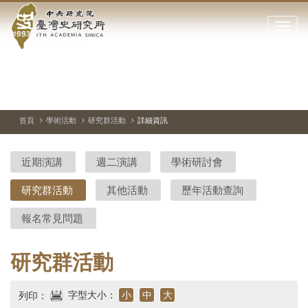
中
跳
到
點
央
主
擊
要
開
研
內
啟
容
或
究
切
上
下
主
區
換
一
一
圖
關
暫
張
張
連
塊
閉
停、
圖
圖
結
院-
播
片
片
首頁
學術活動
研究群活動
詳細資訊
網
放
站
臺
主
近期演講
週二演講
學術研討會
要
灣
選
研究群活動
其他活動
歷年活動查詢
單
史
報名常見問題
研
究
研究群活動
所-
字型大小：
小
中
大
列印：