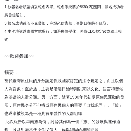
1.欲報名者煩請填妥報名表單。報名系統將於8/30(四)關閉，報名成功者
將發信通知。
3.報名成功後若不克參加，麻煩來信告知，否則日後將不錄取。
4.本次演講以實體方式舉行，如遇疫情變化，將依CDC規定改為線上模
式。
~~歡迎參加~~
摘要：
當代臺灣原住民的身分認定係以國家訂定的法令規定之，而且以個
人為對象；至於族，主要是沿襲日治時期以來以文化、語言和習俗
為基礎的人群分類。另一方面，隨著1980年代初期原住民運動的發
展，原住民身分不但構成原住民個人的重要「自我認同」，「族」
也逐漸被視為是一種具有集體性的人群組織。
此次報告以卑南族為例，討論其作為一個「族」的發展與運作過
程，以及思索當代原住民個人、族與認同的相關問題。