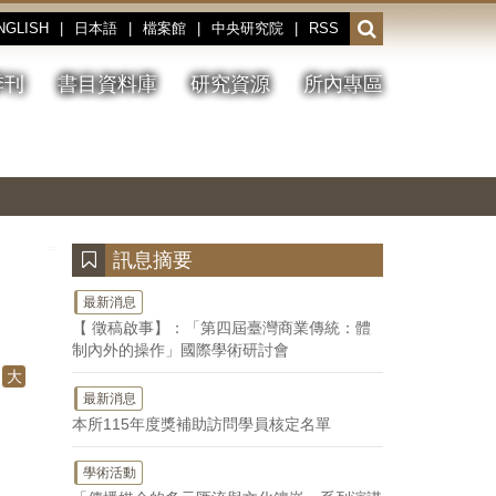
NGLISH
|
日本語
|
檔案館
|
中央研究院
|
RSS
開
啟
或
季刊
書目資料庫
研究資源
所內專區
收
合
搜
切
上
下
主
換
一
一
圖
尋
暫
張
張
連
停、
圖
圖
結
欄
播
片
片
位
放
:::
訊息摘要
最新消息
【 徵稿啟事】：「第四屆臺灣商業傳統：體
制內外的操作」國際學術研討會
大
最新消息
本所115年度獎補助訪問學員核定名單
學術活動