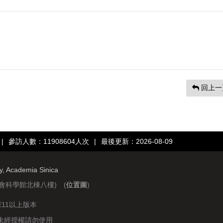
回上一
|
參訪人數：11908604人次
|
最後更新：2026-08-09
ry, Academia Sinica
社會科學館北棟八樓) (
位置圖
)
IE11以上版本
站圖文資料未經授權請勿使用