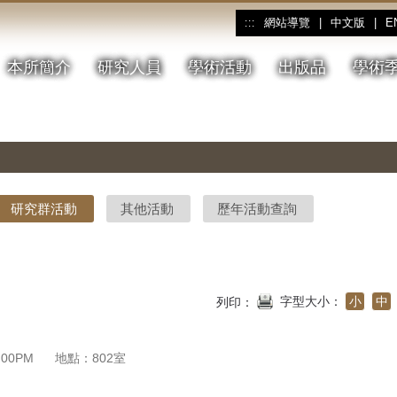
網站導覽
|
中文版
|
E
:::
本所簡介
研究人員
學術活動
出版品
學術
研究群活動
其他活動
歷年活動查詢
字型大小：
小
中
列印：
5:00PM
地點：802室