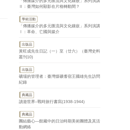
「傳播媒介的多元匯流與文化鑲嵌」系列演講
Ⅱ：臺灣如何顯影在片格轉動間？
學術活動
「傳播媒介的多元匯流與文化鑲嵌」系列演講
Ⅰ：革命、亡國與媒介
出版品
黃旺成先生日記（一）至（廿六）（臺灣史料
叢刊10)
出版品
礦場的管理者：臺灣煤礦耆宿王國雄先生訪問
紀錄
典藏品
讀遊世界–戰時旅行書寫(1938-1944)
典藏品
團結藝心—館藏中的日治時期美術團體及其活
動網絡