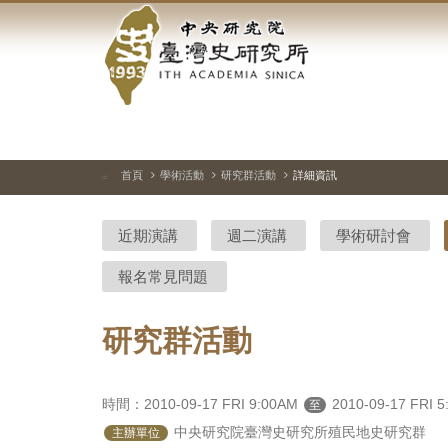
中
跳
到
央
主
要
研
內
容
究
區
塊
院-
首頁
學術活動
研究群活動
詳細資訊
:::
臺
近期演講
週二演講
學術研討會
灣
報名常見問題
史
研
研究群活動
究
所-
時間：2010-09-17 FRI 9:00AM
2010-09-17 FRI 
至
 中央研究院臺灣史研究所殖民地史研究群
主辦單位