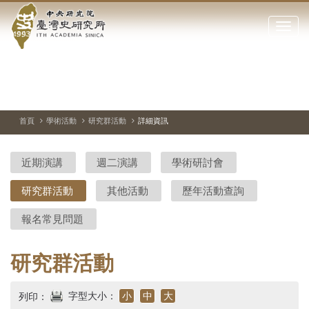
中
跳
到
點
央
主
擊
要
開
研
內
啟
容
或
究
切
上
下
主
區
換
一
一
圖
關
暫
張
張
連
塊
閉
停、
圖
圖
結
院-
播
片
片
首頁
學術活動
研究群活動
詳細資訊
網
放
站
臺
主
近期演講
週二演講
學術研討會
要
灣
選
研究群活動
其他活動
歷年活動查詢
單
史
報名常見問題
研
究
研究群活動
所-
字型大小：
小
中
大
列印：