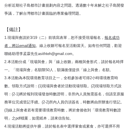
分析近期社子島都市計畫規劃內容之問題。透過數十年未解之社子島開發
爭議，了解台灣都市計畫面臨的專業倫理問題。
【備註】
1.現場與會請於3/19（二）前填寫表單，恕不接受現場報名，
報名成功
者，將以email通知
。線上收聽可報名至活動當天。如有任何問題，歡迎
聯絡助理李孟霖先生asithteh@gmail.com。
2.本活動分成「現場與會」與「線上收聽」兩種與會形式，請於報名時擇
一。「現場與會」名額限50人，額滿後僅提供「線上與會」名額。
3.本活動為本院環境教育項目之一，全程參加者可得2小時環境教育時
數。領取方式說明：(1)現場與會者於活動現場領取。(2)現場領取方式說
明：(2-1)將於報到現場發放時數證明，非所內人員無需簽名，但請至原服
務單位完成登記手續。(2-2)所內人員仍須簽名，時數將由所辦進行登記。
(3)線上與會者若有需要環境教育時數，將於會後收到「環境教育時數證
明」之pdf檔案，如需紙本，請來信告知。
4.現場活動將提供午膳，請於報名表中選擇葷食或素食，亦可選擇不用