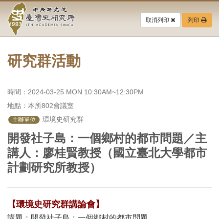
中
跳
到
取消列印
列印
央
主
要
研
內
容
研究群活動
究
區
塊
院-
時間：2024-03-25 MON 10:30AM~12:30PM
臺
地點：本所802會議室
灣
 環境史研究群
主辦單位
開發社子島：一個鄉村的都市問題／主
史
講人：廖桂賢教授（國立臺北大學都市
研
計劃研究所教授）
究
所-
【環境史研究群講論會】
講題：開發社子島：一個鄉村的都市問題