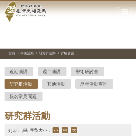
中
跳
到
點
央
主
擊
要
開
研
內
啟
容
或
究
切
上
下
主
區
換
一
一
圖
關
暫
張
張
連
塊
閉
停、
圖
圖
結
院-
播
片
片
首頁
學術活動
研究群活動
詳細資訊
網
放
站
臺
主
近期演講
週二演講
學術研討會
要
灣
選
研究群活動
其他活動
歷年活動查詢
單
史
報名常見問題
研
究
研究群活動
所-
字型大小：
小
中
大
列印：