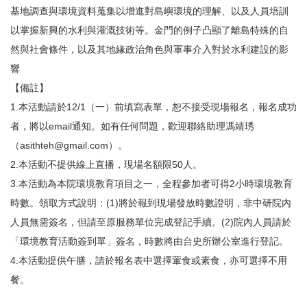
基地調查與環境資料蒐集以增進對島嶼環境的理解、以及人員培訓
以掌握新興的水利與灌溉技術等。金門的例子凸顯了離島特殊的自
然與社會條件，以及其地緣政治角色與軍事介入對於水利建設的影
響
【備註】
1.本活動請於12/1（一）前填寫表單，恕不接受現場報名，報名成功
者，將以email通知。如有任何問題，歡迎聯絡助理馮靖琇
（asithteh@gmail.com）。
2.本活動不提供線上直播，現場名額限50人。
3.本活動為本院環境教育項目之一，全程參加者可得2小時環境教育
時數。領取方式說明：(1)將於報到現場發放時數證明，非中研院內
人員無需簽名，但請至原服務單位完成登記手續。(2)院內人員請於
「環境教育活動簽到單」簽名，時數將由台史所辦公室進行登記。
4.本活動提供午膳，請於報名表中選擇葷食或素食，亦可選擇不用
餐。