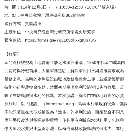
時 間：114年12月8日（一）10:30–12:30（10:00開放入場）
地 點：中央研究院台灣史研究所802會議室
進行方式：實體講座
主辦單位：中央研究院台灣史研究所環境史研究群
報名連結：https://forms.gle/YgLL8ydFxkghXrTw6
【摘要】
金門過往被視為土地貧瘠且缺乏水源與灌溉，1950年代金門成為國
共對峙與冷戰前線，大量軍隊進駐，解決軍民用水與灌溉需求成為
當務之急。當時的水利建設由戰地政務委員會主導，並邀請經濟部
技術小組與農復會協助，然而初期幾項水利設施皆以失敗收場，反
映了在離島興辦水利的挑戰。本次演講回顧金門在戰地時期的水資
源利用，以「建設」（Infrastructuring）島嶼水利環境的視角，強調
不能只著重在大型或被視為「進步」的水利設施，而須配合不同尺
度的手段改造與掌握島嶼環境，使其更有利於儲水與利用，包括興
修大量淺水井與小型蓄水池、以植樹造林改變島嶼的保水力、進行