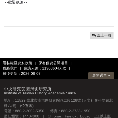
~~歡迎參加~~
回上一頁
隱私權暨資安政策
|
保有個資公開項目
|
聯絡我們
|
參訪人數：11908604人次
|
最後更新：2026-08-07
展開選單
中央研究院 臺灣史研究所
Institute of Taiwan History, Academia Sinica
地址：11529 臺北市南港區研究院路二段128號 (人文社會科學館北
棟八樓) (
位置圖
)
電話：886-2-2652-5350 傳真：886-2-2788-1956
最佳瀏覽：1440×900 | Chrome、Firefox、Edge、IE11以上版