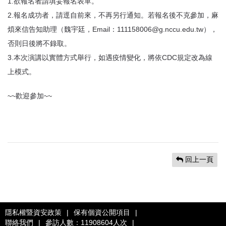
1.欲報名者請填妥報名表單。
2.報名成功者，請逕自前來，不再另行通知。若報名後不克參加，麻
煩來信告知助理（魏宇廷，Email：111158006@g.nccu.edu.tw），
否則日後將不錄取。
3.本次演講以實體方式舉行，如遇疫情變化，將依CDC規定改為線
上模式。
~~歡迎參加~~
回上一頁
隱私權暨資安政策
|
保有個資公開項目
|
聯絡我們
|
參訪人數：11908604人次
|