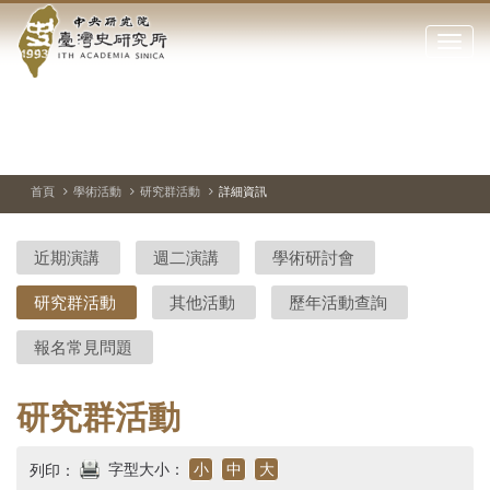
中
跳
到
點
央
主
擊
要
開
研
內
啟
容
或
究
切
上
下
主
區
換
一
一
圖
關
暫
張
張
連
塊
閉
停、
圖
圖
結
院-
播
片
片
首頁
學術活動
研究群活動
詳細資訊
網
放
站
臺
主
近期演講
週二演講
學術研討會
要
灣
選
研究群活動
其他活動
歷年活動查詢
單
史
報名常見問題
研
究
研究群活動
所-
字型大小：
小
中
大
列印：