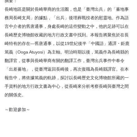
摘要：
長崎地區是關於長崎華商的生活圏，也是「臺灣出兵」的「蕃地事
務局長崎支局」的據點，「出兵」後埋葬戰歿者的慰靈地。作為語
言中介者的舊唐通事，身處長崎的這些變動之中，他的足跡可以在
長崎歷史博物館收藏的地方行政文書中找到。本報告將聚焦於在長
崎特有的存在—舊唐通事，以從19世紀後半「中國語」通譯・鉅鹿
篤義（Ooga Atuyosi）為主軸。明治時期以後，篤義作為長崎縣的
翻譯官，從事與長崎華商有關的翻譯工作，臺灣出兵事件中奉令
「出差蕃地」，從臺灣返回長崎後，再次復職為長崎縣譯官。在本
報告中，將依據篤義的軌跡，探討以長崎歷史文化博物館所藏的一
手資料的地方行政文書為中心，從長崎來分析考察長崎與臺灣之間
的關係史。
～歡迎參加～