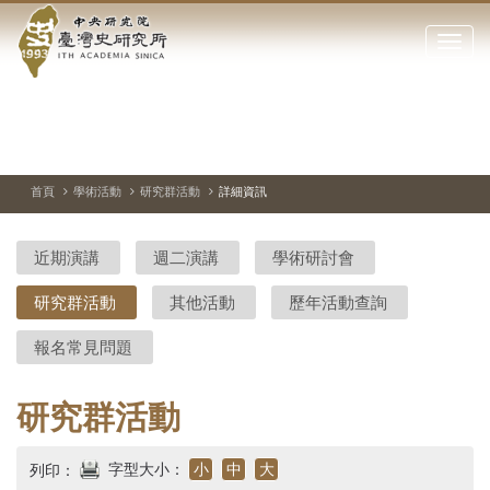
中
跳
到
點
央
主
擊
要
開
研
內
啟
容
或
究
切
上
下
主
區
換
一
一
圖
關
暫
張
張
連
塊
閉
停、
圖
圖
結
院-
播
片
片
首頁
學術活動
研究群活動
詳細資訊
網
放
站
臺
主
近期演講
週二演講
學術研討會
要
灣
選
研究群活動
其他活動
歷年活動查詢
單
史
報名常見問題
研
究
研究群活動
所-
字型大小：
小
中
大
列印：