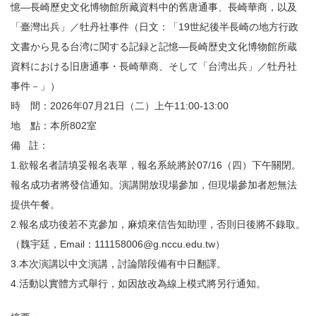
憶—長崎歷史文化博物館所藏資料中的舊唐通事、長崎華商，以及
「臺灣出兵」／牡丹社事件（日文：「19世紀後半長崎の地方行政
文書から見る台湾に関する記録と記憶―長崎歴史文化博物館所蔵
資料における旧唐通事・長崎華商、そして「台湾出兵」／牡丹社
事件－」）
時 間：2026年07月21日（二）上午11:00-13:00
地 點：本所802室
備 註：
1.欲報名者請填妥報名表單，報名系統將於07/16（四）下午關閉。
報名成功者將發信通知。演講開放現場參加，但現場參加者恕無法
提供午餐。
2.報名成功後若不克參加，麻煩來信告知助理，否則日後將不錄取。
（魏宇廷，Email：111158006@g.nccu.edu.tw）
3.本次演講以中文演講，討論階段備有中日翻譯。
4.活動以實體方式舉行，如因故改為線上模式將另行通知。