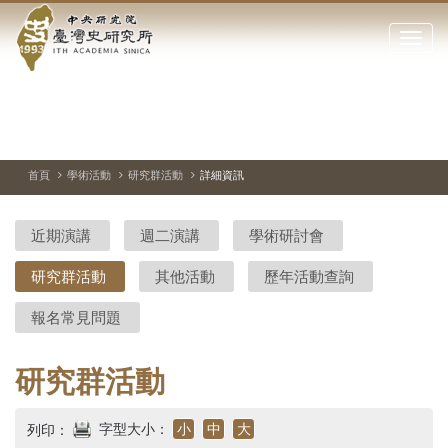
中
跳
到
點
央
主
擊
要
開
研
內
啟
容
或
究
切
上
下
主
區
換
一
一
圖
關
暫
張
張
連
塊
閉
停、
圖
圖
結
院-
播
片
片
首頁
學術活動
研究群活動
詳細資訊
網
放
站
臺
主
近期演講
週二演講
學術研討會
要
灣
選
研究群活動
其他活動
歷年活動查詢
單
史
報名常見問題
研
究
研究群活動
所-
字型大小：
小
中
大
列印：