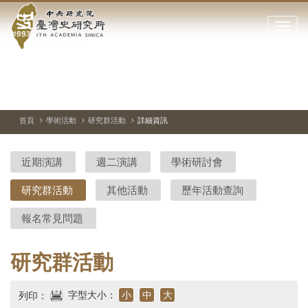
中
跳
到
點
央
主
擊
要
開
研
內
啟
容
或
究
切
上
下
主
區
換
一
一
圖
關
暫
張
張
連
塊
閉
停、
圖
圖
結
院-
播
片
片
首頁
學術活動
研究群活動
詳細資訊
網
放
站
臺
主
近期演講
週二演講
學術研討會
要
灣
選
研究群活動
其他活動
歷年活動查詢
單
史
報名常見問題
研
究
研究群活動
所-
字型大小：
小
中
大
列印：