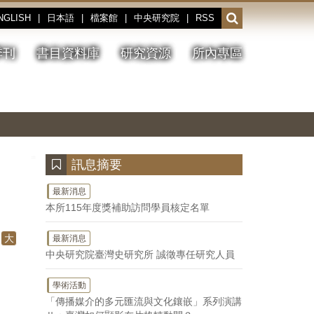
NGLISH
|
日本語
|
檔案館
|
中央研究院
|
RSS
開
啟
或
季刊
書目資料庫
研究資源
所內專區
收
合
搜
切
上
下
主
換
一
一
圖
尋
暫
張
張
連
停、
圖
圖
結
欄
播
片
片
位
放
:::
訊息摘要
最新消息
本所115年度獎補助訪問學員核定名單
大
最新消息
中央研究院臺灣史研究所 誠徵專任研究人員
學術活動
「傳播媒介的多元匯流與文化鑲嵌」系列演講