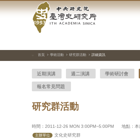
中
跳
到
央
主
要
研
內
容
究
區
塊
院-
首頁
學術活動
研究群活動
詳細資訊
:::
臺
近期演講
週二演講
學術研討會
灣
報名常見問題
史
研
研究群活動
究
所-
時間：2011-12-26 MON 3:00PM~5:00PM
地點：本所
 文化史研究群
主辦單位