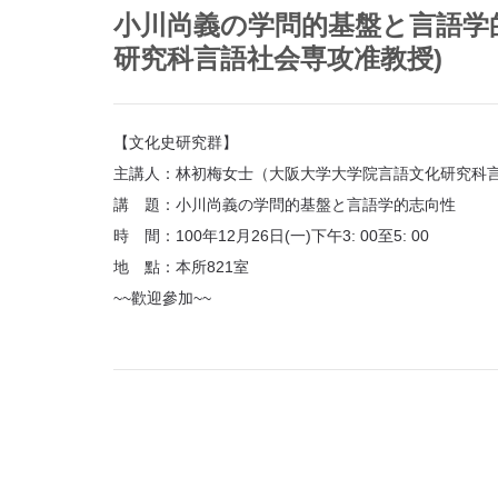
首
小川尚義の学問的基盤と言語学
頁
研究科言語社会専攻准教授)
【文化史研究群】
主講人：林初梅女士（大阪大学大学院言語文化研究科
講 題：小川尚義の学問的基盤と言語学的志向性
時 間：100年12月26日(一)下午3: 00至5: 00
地 點：本所821室
~~歡迎參加~~