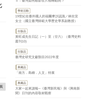
Ⅱ：臺灣如何顯影在片格轉動間？
化
學術活動
19世紀在臺外國人的福爾摩沙認識／林欣宜
女士（國立臺灣師範大學歷史學系副教授）
出版品
黃旺成先生日記（一）至（廿六）（臺灣史料
叢刊10)
出版品
臺灣史研究文獻類目2022年度
典藏品
「南方．島嶼．人文」特展
典藏品
頁
大家一起來讀報─《臺灣新民報》與《興南新
聞》日刊的內容取材觀察