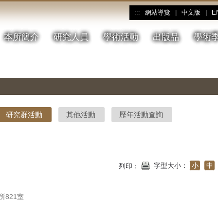
網站導覽
|
中文版
|
E
:::
本所簡介
研究人員
學術活動
出版品
學術
研究群活動
其他活動
歷年活動查詢
字型大小：
小
中
列印：
821室 