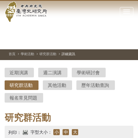
中
跳
到
點
央
主
擊
要
開
研
內
啟
容
或
究
切
上
下
主
區
換
一
一
圖
關
暫
張
張
連
塊
閉
停、
圖
圖
結
院-
播
片
片
首頁
學術活動
研究群活動
詳細資訊
網
放
站
臺
主
近期演講
週二演講
學術研討會
要
灣
選
研究群活動
其他活動
歷年活動查詢
單
史
報名常見問題
研
究
研究群活動
所-
字型大小：
小
中
大
列印：