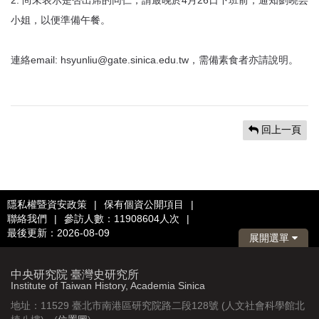
2. 尚未表示是否出席的同仁，請最晚於4月26日下班前，通知劉曉芸
小姐，以便準備午餐。
連絡email: hsyunliu@gate.sinica.edu.tw，需備素食者亦請說明。
回上一頁
隱私權暨資安政策
|
保有個資公開項目
|
聯絡我們
|
參訪人數：11908604人次
|
最後更新：2026-08-09
展開選單
中央研究院 臺灣史研究所
Institute of Taiwan History, Academia Sinica
地址：11529 臺北市南港區研究院路二段128號 (人文社會科學館北