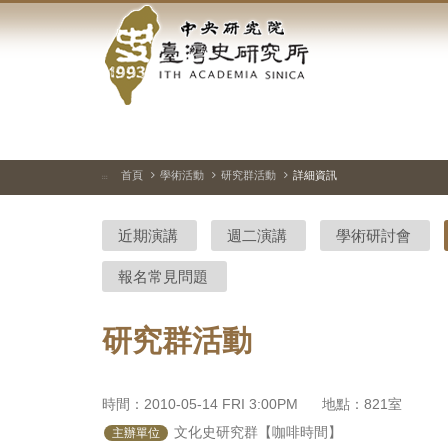
中
跳
到
央
主
要
研
內
容
究
區
塊
院-
首頁
學術活動
研究群活動
詳細資訊
:::
臺
近期演講
週二演講
學術研討會
灣
報名常見問題
史
研
研究群活動
究
所-
時間：2010-05-14 FRI 3:00PM
地點：821室
 文化史研究群【咖啡時間】
主辦單位