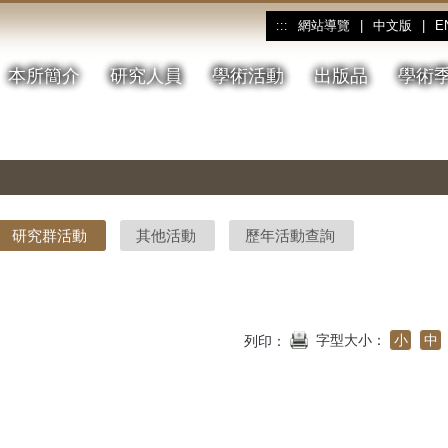
網站導覽
|
中文版
|
E
:::
本所簡介
研究人員
學術活動
出版品
學術
研究群活動
其他活動
歷年活動查詢
字型大小：
小
中
列印：