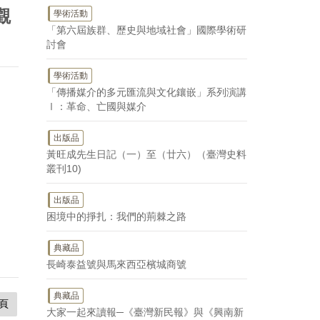
觀
學術活動
「第六屆族群、歷史與地域社會」國際學術研
討會
學術活動
「傳播媒介的多元匯流與文化鑲嵌」系列演講
Ⅰ：革命、亡國與媒介
出版品
黃旺成先生日記（一）至（廿六）（臺灣史料
叢刊10)
出版品
困境中的掙扎：我們的荊棘之路
典藏品
長崎泰益號與馬來西亞檳城商號
典藏品
頁
大家一起來讀報─《臺灣新民報》與《興南新