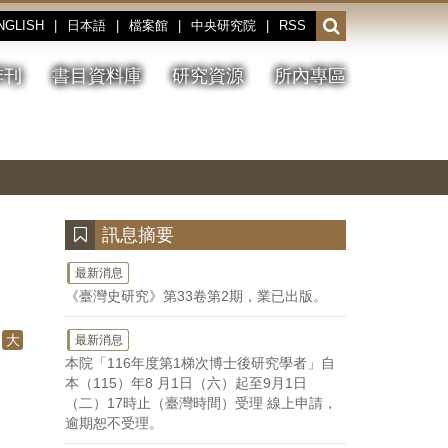
NGLISH
|
日本語
|
檔案館
|
中央研究院
|
RSS
開
啟
或
季刊
書目資料庫
研究資源
所內專區
收
合
搜
切
上
下
主
換
一
一
圖
尋
暫
張
張
連
停、
圖
圖
結
欄
播
片
片
位
放
:::
訊息摘要
最新消息
《臺灣史研究》第33卷第2期，業已出版。
大
最新消息
本院「116年度第1梯次博士後研究學者」自
本（115）年8 月1日（六）起至9月1日
（二）17時止（臺灣時間）受理 線上申請，
逾期恕不受理。