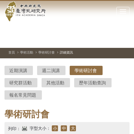
中
跳
到
點
央
主
擊
要
開
研
內
啟
容
或
究
切
上
下
主
區
換
一
一
圖
關
暫
張
張
連
塊
閉
停、
圖
圖
結
院-
播
片
片
首頁
學術活動
學術研討會
詳細資訊
網
放
站
臺
主
近期演講
週二演講
學術研討會
要
灣
選
研究群活動
其他活動
歷年活動查詢
單
史
報名常見問題
研
究
學術研討會
所-
字型大小：
小
中
大
列印：