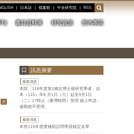
NGLISH
|
日本語
|
檔案館
|
中央研究院
|
RSS
開
啟
或
季刊
書目資料庫
研究資源
所內專區
收
合
搜
切
上
下
主
換
一
一
圖
尋
暫
張
張
連
停、
圖
圖
結
欄
播
片
片
位
放
:::
訊息摘要
最新消息
本院「116年度第1梯次博士後研究學者」自
本（115）年8 月1日（六）起至9月1日
（二）17時止（臺灣時間）受理 線上申請，
大
逾期恕不受理。
最新消息
本所115年度獎補助訪問學員核定名單