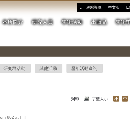
網站導覽
|
中文版
|
E
:::
本所簡介
研究人員
學術活動
出版品
學術
研究群活動
其他活動
歷年活動查詢
字型大小：
小
中
列印：
 802 at ITH