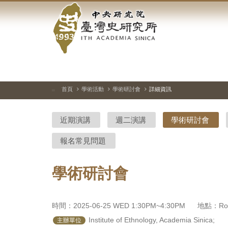
中
跳
到
央
主
要
研
內
容
究
區
塊
院-
首頁
學術活動
學術研討會
詳細資訊
:::
臺
近期演講
週二演講
學術研討會
灣
報名常見問題
史
研
學術研討會
究
所-
時間：2025-06-25 WED 1:30PM~4:30PM
地點：Room
 Institute of Ethnology, Academia Sinica;

主辦單位