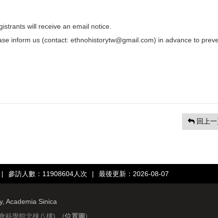
istrants will receive an email notice.
please inform us (contact: ethnohistorytw@gmail.com) in advance to prev
回上一
|
參訪人數：11908604人次
|
最後更新：2026-08-07
ry, Academia Sinica
社會科學館北棟八樓) (
位置圖
)