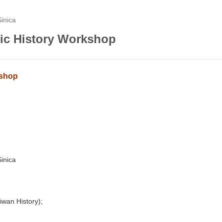
inica
lic History Workshop
kshop
inica
iwan History);