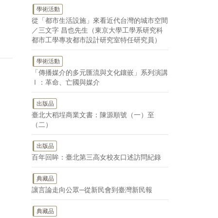
學術活動
從「都市生活設施」來看近代台灣的城市空間
／三文字 昌也先生（東京大學工學系研究科
都市工學專攻都市設計研究室特任研究員）
學術活動
「傳播媒介的多元匯流與文化鑲嵌」系列演講
Ⅰ：革命、亡國與媒介
出版品
臺北大稻埕商業文書：陳源順號（一）至
（二）
出版品
百年回眸：臺北第三高女校友口述訪問紀錄
典藏品
讓言論走向公眾─從新民會到臺灣新民報
典藏品