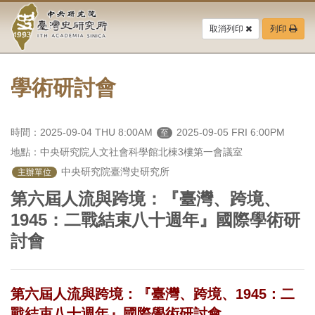
中
跳
到
取消列印
列印
央
主
要
研
內
容
學術研討會
究
區
塊
院-
時間：2025-09-04 THU 8:00AM
2025-09-05 FRI 6:00PM
至
臺
地點：中央研究院人文社會科學館北棟3樓第一會議室
灣
 中央研究院臺灣史研究所
主辦單位
第六屆人流與跨境：『臺灣、跨境、
史
1945：二戰結束八十週年』國際學術研
研
討會
究
所-
第六屆人流與跨境：『臺灣、跨境、1945：二
戰結束八十週年』國際學術研討會