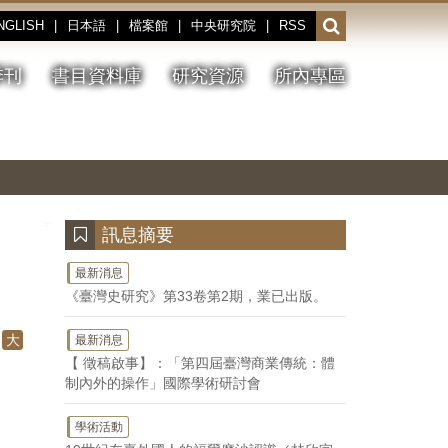
NGLISH
|
日本語
|
檔案館
|
中央研究院
|
RSS
開
啟
或
季刊
書目資料庫
研究資源
所內專區
收
合
搜
切
上
下
主
換
一
一
圖
尋
暫
張
張
連
停、
圖
圖
結
欄
播
片
片
位
放
:::
訊息摘要
最新消息
《臺灣史研究》第33卷第2期，業已出版。
大
最新消息
【 徵稿啟事】：「第四屆臺灣商業傳統：體
制內外的操作」國際學術研討會
學術活動