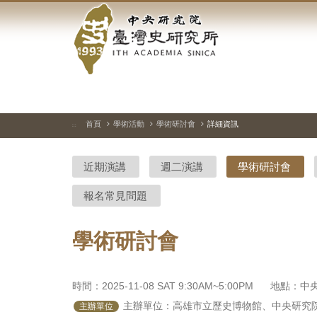
中
跳
到
央
主
要
研
內
容
究
區
塊
院-
首頁
學術活動
學術研討會
詳細資訊
:::
臺
近期演講
週二演講
學術研討會
灣
報名常見問題
史
研
學術研討會
究
所-
時間：2025-11-08 SAT 9:30AM~5:00PM
地點：中
 主辦單位：高雄市立歷史博物館、中央研究院
主辦單位