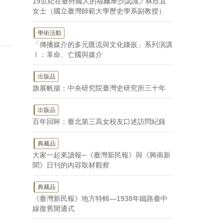
19世紀在臺外國人的福爾摩沙認識／林欣宜
女士（國立臺灣師範大學歷史學系副教授）
學術活動
「傳播媒介的多元匯流與文化鑲嵌」系列演講
Ⅰ：革命、亡國與媒介
出版品
旗展帆揚：中央研究院臺灣史研究所三十年
出版品
百年回眸：臺北第三高女校友口述訪問紀錄
典藏品
大家一起來讀報─《臺灣新民報》與《興南新
聞》日刊的內容取材觀察
典藏品
《臺灣新民報》地方特輯—1938年鐵路臺中
線復舊開通式